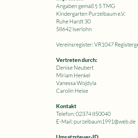
Angaben gemäß § 5 TMG
Kindergarten Purzelbaum e.V.
Ruhe Hardt 30
58642 Iserlohn
Vereinsregister: VR1047 Registerge
Vertreten durch:
Denise Neubert
Miriam Henkel
Vanessa Wojdyla
Carolin Heise
Kontakt
Telefon: 02374 850040
E-Mail: purzelbaum1991@web.de
Umsatzsteuer-ID